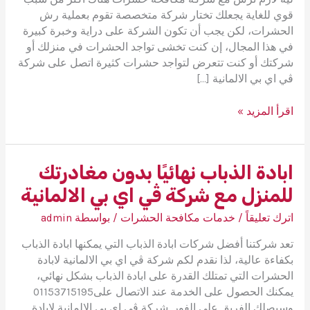
قوي للغاية يجعلك تختار شركة متخصصة تقوم بعملية رش
الحشرات، لكن يجب أن تكون الشركة على دراية وخبرة كبيرة
في هذا المجال، إن كنت تخشى تواجد الحشرات في منزلك أو
شركتك أو كنت تتعرض لتواجد حشرات كثيرة اتصل على شركة
ڤي اي بي الالمانية […]
ليه
اقرأ المزيد »
لازم
ترش
مع
ابادة الذباب نهائيًا بدون مغادرتك
شركة
للمنزل مع شركة ڤي اي بي الالمانية
ڤي
اي
اترك تعليقاً
/
خدمات مكافحة الحشرات
/ بواسطة
admin
بي
الالمانية
تعد شركتنا أفضل شركات ابادة الذباب التي يمكنها ابادة الذباب
لمكافحة
بكفاءة عالية، لذا نقدم لكم شركة ڤي اي بي الالمانية لابادة
حشرات
الحشرات التي تمتلك القدرة على ابادة الذباب بشكل نهائي،
يمكنك الحصول على الخدمة عند الاتصال على01153715195
وسيصلك الفريق على الفور. شركة ڤي اي بي الالمانية لابادة