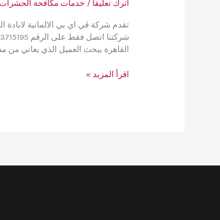
اترك تعليقاً
/
خدمات مكافحة الحشرات
تقدم شركة ڤي اي بي الالمانية لابادة ا
القاهرة يبحث العميل الذي يعاني من مش
حلول
اقرأ المزيد »
ڤي
اي
بي
الالمانية
لمكافحة
النمل
نهائيًا
بدون
مغادرتك
للمنزل