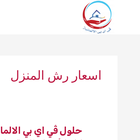
خطي
لى
لمحتوى
اسعار رش المنزل
حلول ڤي اي بي الالمان