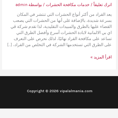
اترك تعليقاً
/
خدمات مكافحة الحشرات
/ بواسطة
admin
يعد القراد من أكثر أنواع الحشرات التي تنتشر في المكان
بسرعة شديدة، بالإضافة غلى أنها من الحشرات التي يصعب
القضاء عليها بالطرق والمبيدات التقليدية، لذا تقدم شركة ڤي
اي بي الالمانية لابادة الحشرات أسرع وأفضل الطرق التي
تساعد على مكافحة القراد نهائيًا، لذلك نحرص على التعرف
على الطرق التي تستخدمها الشركة في التخلص من القراد، […]
افضل
اقرأ المزيد »
طريقة
لمكافحة
القراد
بمبيدات
آمنة
Copyright © 2026 vipalalmania.com
على
الحيوانات
vipalalmania