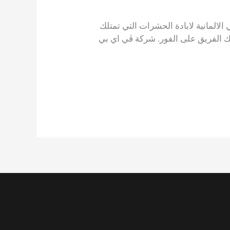
الالمانية لابادة الحشرات التي تمتلك
ب بشكل نهائي، يمكنك الحصول على الخدمة عند الاتصال على01153715195 وسيصلك الفريق على الفور. شركة ڤي اي بي