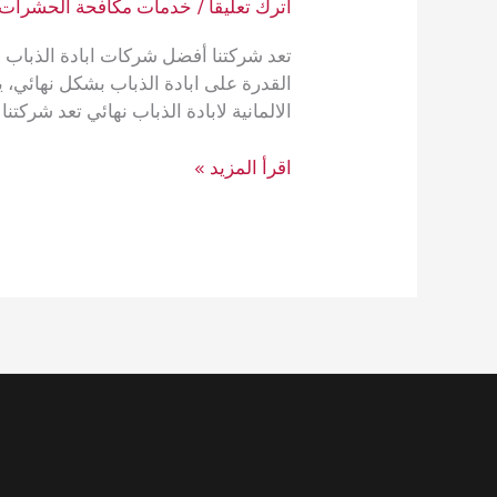
اترك تعليقاً
/
خدمات مكافحة الحشرات
تعد شركتنا أفضل شركات ابادة الذباب الت
الالمانية لابادة الذباب نهائي تعد شركت
ابادة
اقرأ المزيد »
الذباب
نهائيًا
بدون
مغادرتك
للمنزل
مع
شركة
ڤي
اي
بي
الالمانية