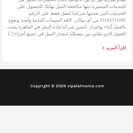
الخدمات المتميزة منها مكافحة النمل نهائيًا، للحصول على
الخدمات التي تقدمها شركتنا اتصل فقط على الرقم
01153715195 من أي مكان، كافة المبيدات ألمانية وآمنة ونقوم
بالعمل أثناء تواجدك. احسن شركة ابادة النمل في القاهرة يبحث
العميل الذي يعاني من مشكلة انتشار النمل في جميع أجزاء […]
حلول
اقرأ المزيد »
ڤي
اي
بي
الالمانية
لمكافحة
Copyright © 2026 vipalalmania.com
النمل
نهائيًا
بدون
مغادرتك
للمنزل