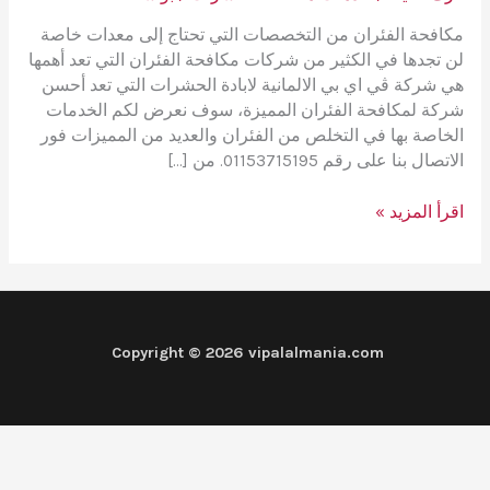
مكافحة الفئران من التخصصات التي تحتاج إلى معدات خاصة
لن تجدها في الكثير من شركات مكافحة الفئران التي تعد أهمها
هي شركة ڤي اي بي الالمانية لابادة الحشرات التي تعد أحسن
شركة لمكافحة الفئران المميزة، سوف نعرض لكم الخدمات
الخاصة بها في التخلص من الفئران والعديد من المميزات فور
الاتصال بنا على رقم 01153715195. من […]
طرق
اقرأ المزيد »
التخلص
من
الفئران
والقضاء
عليها
Copyright © 2026 vipalalmania.com
في
كافة
الأماكن
بمبيدات
المانية